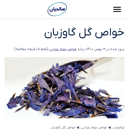
خواص گل گاوزبان
بروز شده در
19 بهمن 1400
درباره
خواص مواد غذایی
(فقط 5 دقیقه مطالعه)
◂
◂
صالحیان
خواص مواد غذایی
خواص گل گاوزبان