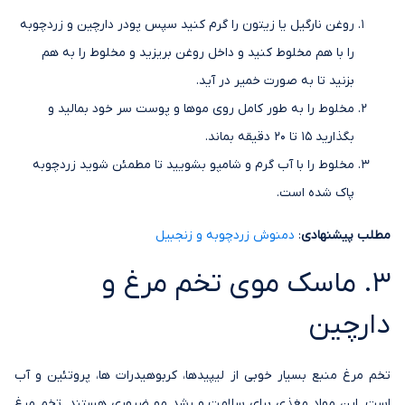
روغن نارگیل یا زیتون را گرم کنید سپس پودر دارچین و زردچوبه
را با هم مخلوط کنید و داخل روغن بریزید و مخلوط را به هم
بزنید تا به صورت خمیر در آید.
مخلوط را به طور کامل روی موها و پوست سر خود بمالید و
بگذارید 15 تا 20 دقیقه بماند.
مخلوط را با آب گرم و شامپو بشویید تا مطمئن شوید زردچوبه
پاک شده است.
مطلب پیشنهادی
:
دمنوش زردچوبه و زنجبیل
3. ماسک موی تخم مرغ و
دارچین
تخم مرغ منبع بسیار خوبی از لیپیدها، کربوهیدرات ها، پروتئین و آب
است. این مواد مغذی برای سلامت و رشد مو ضروری هستند. تخم مرغ