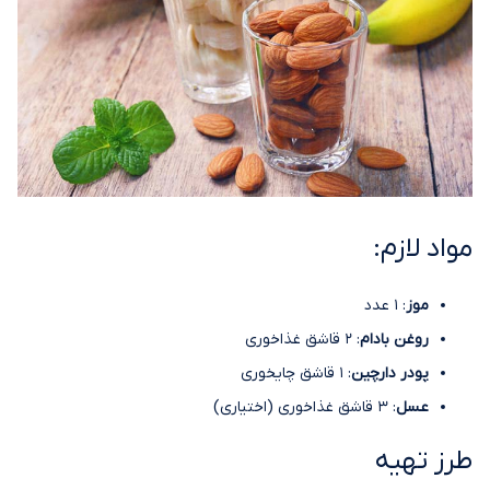
مواد لازم:
موز
: 1 عدد
روغن بادام
: 2 قاشق غذاخوری
پودر دارچین
: 1 قاشق چایخوری
عسل
: 3 قاشق غذاخوری (اختیاری)
طرز تهیه