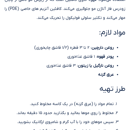
زودرس فاز آناژن مو جلوگیری می‌کند. کافئین آنزیم های خاصی (PDE) را
مهار می‌کند و تکثیر سلولی فولیکول را تحریک می‌کند.
مواد لازم:
روغن دارچین
: 2 تا 3 قطره (1/2 قاشق چایخوری)
پودر قهوه
: 1 قاشق غذاخوری
روغن نارگیل یا زیتون
: 3 قاشق غذاخوری
عرق گزنه
طرز تهیه
تمام مواد را (عرق گزنه) در یک کاسه مخلوط کنید.
مخلوط را روی موها بمالید و بگذارید حدود 15 دقیقه بماند.
سپس موهای خود را با آب گرم و شامپوی ارگانیک بشویید.