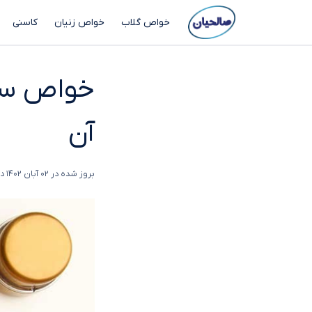
خواص گلاب
خواص زنیان
کاسنی
خواص سرک
آن
بروز شده در
02 آبان 1402
در