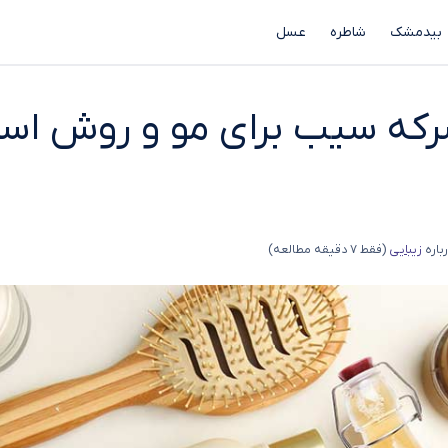
بیدمشک
شاطره
عسل
ه سیب برای مو و روش استف
باره
زیبایی
(فقط 7 دقیقه مطالعه)